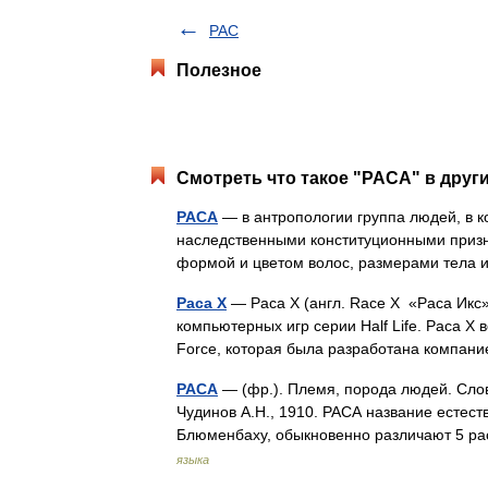
РАС
Полезное
Смотреть что такое "РАСА" в друг
РАСА
— в антропологии группа людей, в 
наследственными конституционными призн
формой и цветом волос, размерами тела и
Раса X
— Раса Х (англ. Race X «Раса Ик
компьютерных игр серии Half Life. Раса Х в
Force, которая была разработана компа
РАСА
— (фр.). Племя, порода людей. Слов
Чудинов А.Н., 1910. РАСА название естест
Блюменбаху, обыкновенно различают 5 ра
языка