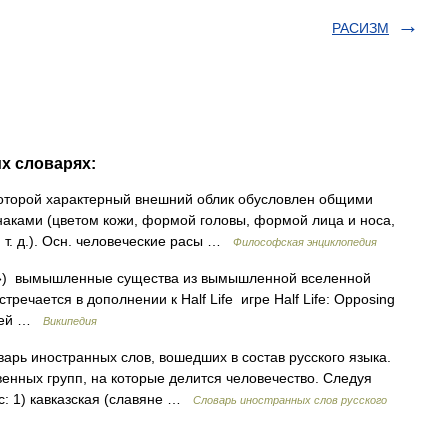
РАСИЗМ
их словарях:
которой характерный внешний облик обусловлен общими
аками (цветом кожи, формой головы, формой лица и носа,
 т. д.). Осн. человеческие расы …
Философская энциклопедия
с») вымышленные существа из вымышленной вселенной
стречается в дополнении к Half Life игре Half Life: Opposing
нией …
Википедия
арь иностранных слов, вошедших в состав русского языка.
венных групп, на которые делится человечество. Следуя
с: 1) кавказская (славяне …
Словарь иностранных слов русского