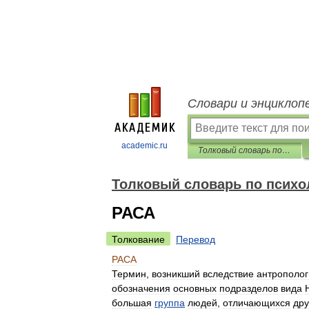
Словари и энциклоп
academic.ru
Толковый словарь по психологии
Толковый словарь по психо
РАСА
Толкование
Перевод
РАСА
Термин
,
возникший
вследствие
антрополог
обозначения
основных
подразделов
вида
большая
группа
людей
,
отличающихся
дру