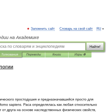
Запомнить сайт
Словарь на свой сайт
RU
едии на Академике
Найти!
Толкования
Переводы
Книги
Игры ⚽
логии
ического
простодушия
и
предназначавшийся
просто
для
Homo
sapiens
.
Раса
определялась
как
любая
относительно
г
от
друга
на
основе
наследственных
физических
свойств
,