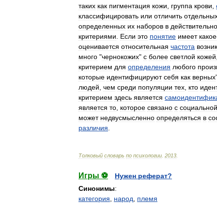
таких
как
пигментация
кожи
,
группа
крови
,
классифицировать
или
отличить
отдельны
определенных
их
наборов
в
действительно
критериями
.
Если
это
понятие
имеет
какое
оценивается
относительная
частота
возни
много
"
чернокожих
"
с
более
светлой
кожей
критерием
для
определения
любого
произ
которые
идентифицируют
себя
как
верных
людей
,
чем
среди
популяции
тех
,
кто
иден
критерием
здесь
является
самоидентифик
является
то
,
которое
связано
с
социально
может
недвусмысленно
определяться
в
со
различия
.
Толковый
словарь
по
психологии
.
2013
.
Игры ⚽
Нужен реферат?
Синонимы
:
категория
,
народ
,
племя