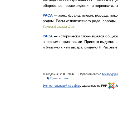
наследственных физических признаков (цве
общностью происхождения и первоначал
РАСА
— жен., франц. племя, порода, поко
родом. Расы человеческого рода, породы,
Толковый словарь Даля
РАСА
— исторически сложившаяся общнос
внешними признаками. Принято выделять 
и близкую к ней австралоидную Р. Расов
© Академик, 2000-2026
Обратная связь:
Техподдерж
👣 Путешествия
Экспорт словарей на сайты
, сделанные на PHP,
Jo