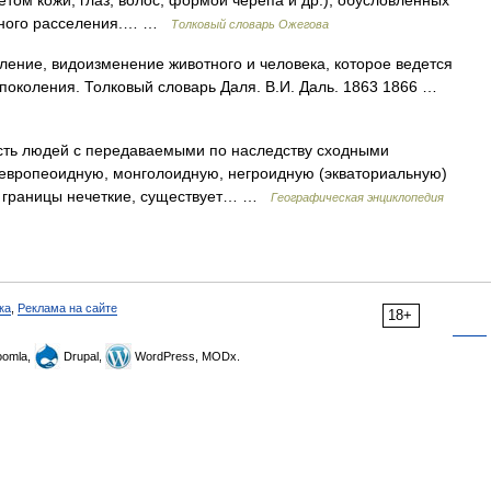
том кожи, глаз, волос, формой черепа и др.), обусловленных
ьного расселения.… …
Толковый словарь Ожегова
ление, видоизменение животного и человека, которое ведется
 поколения. Толковый словарь Даля. В.И. Даль. 1863 1866 …
ть людей с передаваемыми по наследству сходными
европеоидную, монголоидную, негроидную (эк­ваториальную)
ые границы нечеткие, существует… …
Географическая энциклопедия
ка
,
Реклама на сайте
18+
omla,
Drupal,
WordPress, MODx.