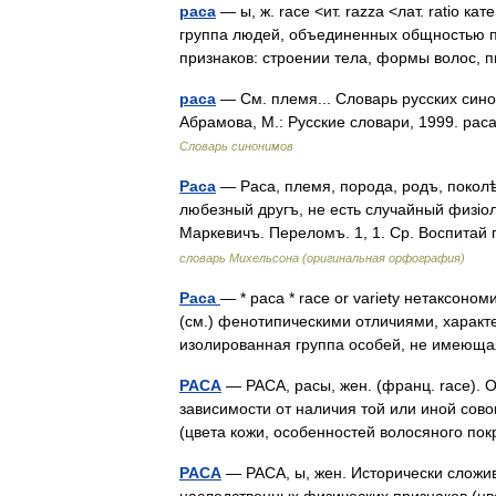
раса
— ы, ж. race <ит. razza <лат. ratio к
группа людей, объединенных общностью 
признаков: строении тела, формы волос
раса
— См. племя... Словарь русских сино
Абрамова, М.: Русские словари, 1999. ра
Словарь синонимов
Раса
— Раса, племя, порода, родъ, поколѣ
любезный другъ, не есть случайный физіоло
Маркевичъ. Переломъ. 1, 1. Ср. Воспита
словарь Михельсона (оригинальная орфография)
Раса
— * раса * race or variety нетаксоно
(см.) фенотипическими отличиями, характ
изолированная группа особей, не имеющ
РАСА
— РАСА, расы, жен. (франц. race). О
зависимости от наличия той или иной сов
(цвета кожи, особенностей волосяного 
РАСА
— РАСА, ы, жен. Исторически сложи