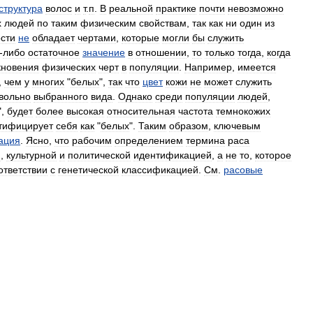
структура
волос
и
т
.
п
.
В
реальной
практике
почти
невозможно
х
людей
по
таким
физическим
свойствам
,
так
как
ни
один
из
сти
не
обладает
чертами
,
которые
могли
бы
служить
-
либо
остаточное
значение
в
отношении
,
то
только
тогда
,
когда
кновения
физических
черт
в
популяции
.
Например
,
имеется
,
чем
у
многих
"
белых
",
так
что
цвет
кожи
не
может
служить
вольно
выбранного
вида
.
Однако
среди
популяции
людей
,
",
будет
более
высокая
относительная
частота
темнокожих
тифицирует
себя
как
"
белых
".
Таким
образом
,
ключевым
ация
.
Ясно
,
что
рабочим
определением
термина
раса
й
,
культурной
и
политической
идентификацией
,
а
не
то
,
которое
ответствии
с
генетической
классификацией
.
См
.
расовые