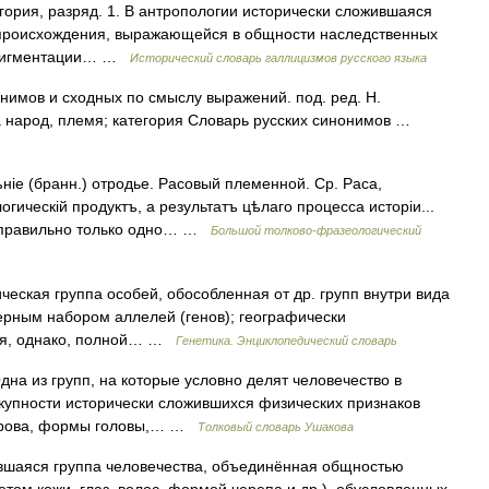
атегория, разряд. 1. В антропологии исторически сложившаяся
происхождения, выражающейся в общности наследственных
, пигментации… …
Исторический словарь галлицизмов русского языка
нимов и сходных по смыслу выражений. под. ред. Н.
са народ, племя; категория Словарь русских синонимов …
ніе (бранн.) отродье. Расовый племенной. Ср. Раса,
гическій продуктъ, а результатъ цѣлаго процесса исторіи...
й правильно только одно… …
Большой толково-фразеологический
мическая группа особей, обособленная от др. групп внутри вида
ерным набором аллелей (генов); географически
ая, однако, полной… …
Генетика. Энциклопедический словарь
дна из групп, на которые условно делят человечество в
окупности исторически сложившихся физических признаков
покрова, формы головы,… …
Толковый словарь Ушакова
вшаяся группа человечества, объединённая общностью